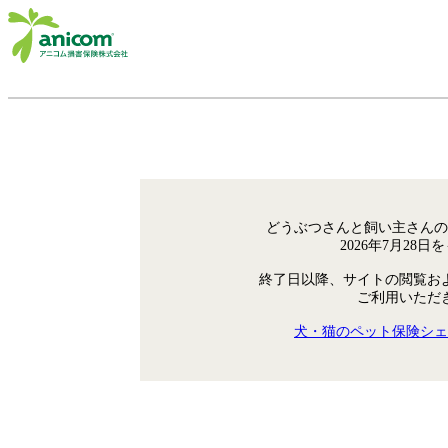
どうぶつさんと飼い主さんの
2026年7月28
終了日以降、サイトの閲覧お
ご利用いただ
犬・猫のペット保険シェ