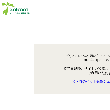
どうぶつさんと飼い主さんの
2026年7月28
終了日以降、サイトの閲覧お
ご利用いただ
犬・猫のペット保険シェ