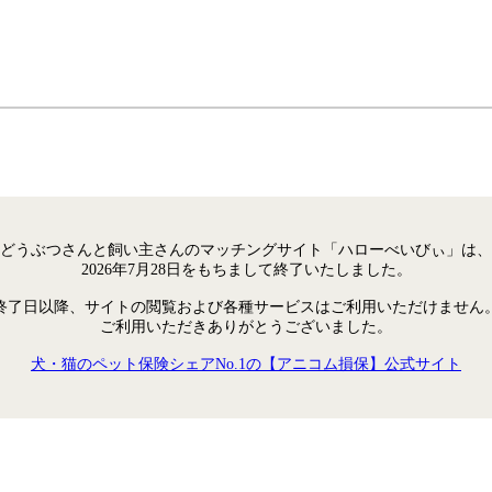
どうぶつさんと飼い主さんのマッチングサイト「ハローべいびぃ」は、
2026年7月28日をもちまして終了いたしました。
終了日以降、サイトの閲覧および各種サービスはご利用いただけません
ご利用いただきありがとうございました。
犬・猫のペット保険シェアNo.1の【アニコム損保】公式サイト