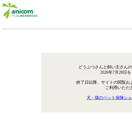
どうぶつさんと飼い主さんの
2026年7月28
終了日以降、サイトの閲覧お
ご利用いただ
犬・猫のペット保険シェ