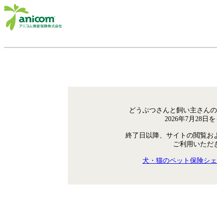
どうぶつさんと飼い主さんの
2026年7月28
終了日以降、サイトの閲覧お
ご利用いただ
犬・猫のペット保険シェ