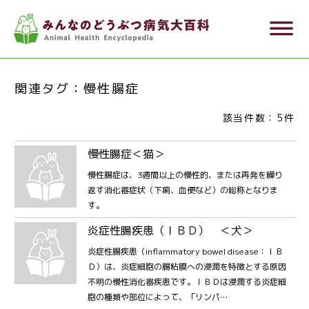
メ
dehaze
イ
ン
コ
関連タグ：慢性腸症
ン
テ
該当件数：5件
ン
慢性腸症＜猫＞
ツ
に
慢性腸症は、3週間以上の慢性的、または再発を繰り
返す消化器症状（下痢、血便など）の総称となりま
移
す。
動
炎症性腸疾患（ＩＢＤ） ＜犬＞
炎症性腸疾患（inflammatory bowel disease：ＩＢ
Ｄ）は、炎症細胞の腸粘膜への浸潤を特徴とする原因
不明の慢性消化器疾患です。ＩＢＤは浸潤する炎症細
胞の種類や部位によって、「リンパ…