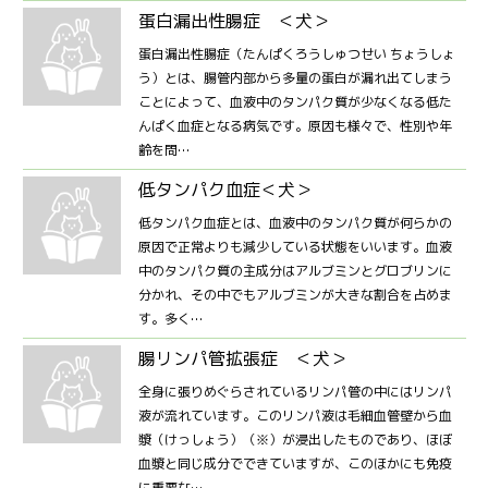
蛋白漏出性腸症 ＜犬＞
蛋白漏出性腸症（たんぱくろうしゅつせい ちょうしょ
う）とは、腸管内部から多量の蛋白が漏れ出てしまう
ことによって、血液中のタンパク質が少なくなる低た
んぱく血症となる病気です。原因も様々で、性別や年
齢を問…
低タンパク血症＜犬＞
低タンパク血症とは、血液中のタンパク質が何らかの
原因で正常よりも減少している状態をいいます。血液
中のタンパク質の主成分はアルブミンとグロブリンに
分かれ、その中でもアルブミンが大きな割合を占めま
す。多く…
腸リンパ管拡張症 ＜犬＞
全身に張りめぐらされているリンパ管の中にはリンパ
液が流れています。このリンパ液は毛細血管壁から血
漿（けっしょう）（※）が浸出したものであり、ほぼ
血漿と同じ成分でできていますが、このほかにも免疫
に重要な…