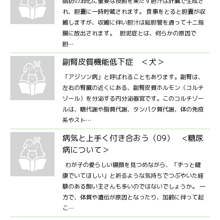
脂肪の消化に重要な役割を果たす胆汁は肝臓で生成さ
れ、胆嚢に一時貯蔵されます。 食事をとると胆嚢が収
縮しますが、収縮に伴い胆汁は総胆管を通って十二指
腸に放出されます。 胆泥症とは、何らかの原因で
胆…
副腎皮質機能低下症 ＜犬＞
「アジソン病」と呼ばれることもあります。副腎は、
左右の腎臓の近くにある、副腎皮質ホルモン（コルチ
ゾール）を分泌する内分泌器官です。このコルチゾー
ルは、糖代謝や脂質代謝、タンパク質代謝、体の免疫
系やスト…
病気と上手く付き合おう（09） <糖尿
病について＞
わが子の愛らしい寝顔を見つめながら、「ずっと健
康でいてほしい」と祈るような気持ちでつぶやいた経
験のある飼い主さんも多いのではないでしょうか。 一
方で、体質や遺伝が原因となったり、加齢に伴って起
こ…