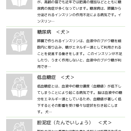
が、高齢の猫でも近年では肥満の増加などとともに糖
尿病の発症が多くなっています。糖尿病は、膵臓から
分泌されるインスリンの作用不足による病気です。イ
ンスリン…
糖尿病 ＜犬＞
膵臓で作られるインスリンは、血液中のブドウ糖を細
胞内に取り込み、糖がエネルギー源として利用される
ことを促進する働きをします。 このインスリンが不足
したり、うまく作用しないと、血液中のブドウ糖が利
用でき…
低血糖症 ＜犬＞
低血糖症とは、血液中の糖分濃度（血糖値）が低下し
てしまうことにより起こる病気です。 脳は血液中の糖
分をエネルギー源としているため、血糖値が著しく低
下するとその影響を受け様々な症状を引き起こしま
す。 犬…
胆泥症（たんでいしょう） ＜犬＞