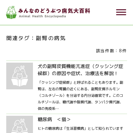
メ
dehaze
イ
ン
コ
関連タグ：副腎の病気
ン
テ
該当件数：8件
ン
犬の副腎皮質機能亢進症（クッシング症
ツ
候群）の原因や症状、治療法を解説！
に
「クッシング症候群」と呼ばれることもあります。副
移
腎は、左右の腎臓の近くにある、副腎皮質ホルモン
動
（コルチゾール）を分泌する内分泌器官です。このコ
ルチゾールは、糖代謝や脂質代謝、タンパク質代謝、
体の免疫系…
糖尿病 ＜猫＞
ヒトの糖尿病は「生活習慣病」として知られています