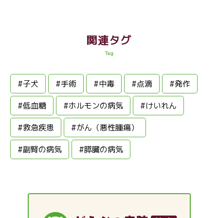
関連タグ
Tag
#子犬
#手術
#中毒
#点滴
#発作
#低血糖
#ホルモンの病気
#けいれん
#救急疾患
#がん（悪性腫瘍）
#副腎の病気
#膵臓の病気