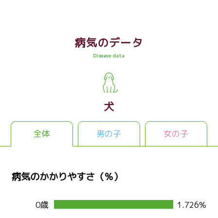
病気のデータ
Disease data
犬
全体
男の子
女の子
病気のかかりやすさ（％）
0歳
1.726%