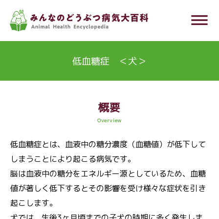
メ
dehaze
イ
ン
コ
低血糖症 ＜犬＞
ン
テ
ン
概要
ツ
Overview
に
移
低血糖症とは、血液中の糖分濃度（血糖値）が低下して
動
しまうことにより起こる病気です。
脳は血液中の糖分をエネルギー源としているため、血糖
値が著しく低下するとその影響を受け様々な症状を引き
起こします。
犬では、生後3ヶ月頃までの子犬の時期に多く発生しま