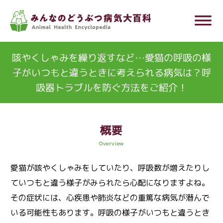
メ
dehaze
イ
ン
コ
咳やくしゃみを繰り返すなど…愛猫の呼吸の様
ン
子がいつもと違うときに考えられる病気は？呼
テ
吸器トラブルを防ぐ方法をご紹介！
ン
ツ
に
概要
移
Overview
動
愛猫が咳やくしゃみをしていたり、呼吸数が増えたりし
ていつもと違う様子がみられたら心配になりますよね。
その症状には、心疾患や肺炎などの重篤な病気が潜んで
いる可能性もあります。呼吸の様子がいつもと違うとき