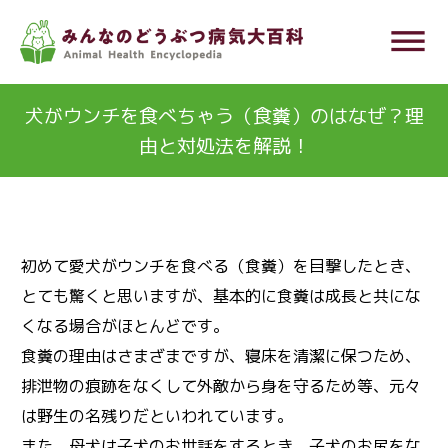
メ
dehaze
イ
ン
コ
犬がウンチを食べちゃう（食糞）のはなぜ？理
ン
由と対処法を解説！
テ
ン
ツ
に
初めて愛犬がウンチを食べる（食糞）を目撃したとき、
移
とても驚くと思いますが、基本的に食糞は成長と共にな
動
くなる場合がほとんどです。
食糞の理由はさまざまですが、寝床を清潔に保つため、
排泄物の痕跡をなくして外敵から身を守るため等、元々
は野生の名残りだといわれています。
また、母犬は子犬のお世話をするとき、子犬のお尻をな