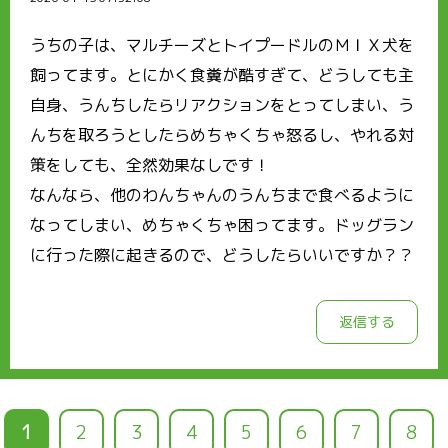
うちの子は、マルチーズとトイプードルのＭＩＸ犬を
飼ってます。とにかく食糞が酷すぎて、どうしても主
自身、うんちしたらリアクションをとってしまい、う
んちを取ろうとしたらめちゃくちゃ怒るし、やれる対
策をしても、全然効果なしです！
なんなら、他のわんちゃんのうんちまで食べるように
なってしまい、めちゃくちゃ困ってます。ドッグラン
に行った際に起きるので、どうしたらいいですか？？
返信する
カ
1
ペ
2
ペ
3
ペ
4
ペ
5
ペ
6
ペ
7
ペ
8