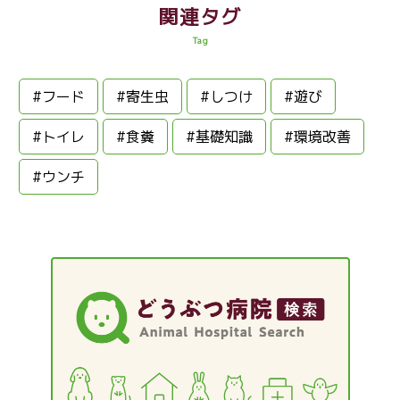
関連タグ
Tag
#フード
#寄生虫
#しつけ
#遊び
#トイレ
#食糞
#基礎知識
#環境改善
#ウンチ