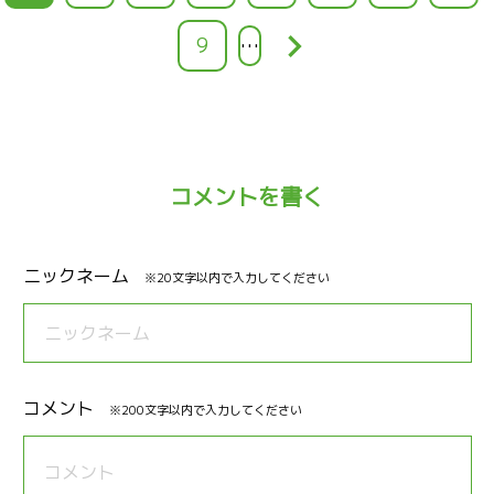
レ
ー
ー
ー
ー
ー
ー
ー
keyboard_arrow_right
ペ
9
…
ン
ジ
ジ
ジ
ジ
ジ
ジ
ジ
ー
ト
ジ
ペ
ー
コメントを書く
ジ
ニックネーム
※20文字以内で入力してください
コメント
※200文字以内で入力してください