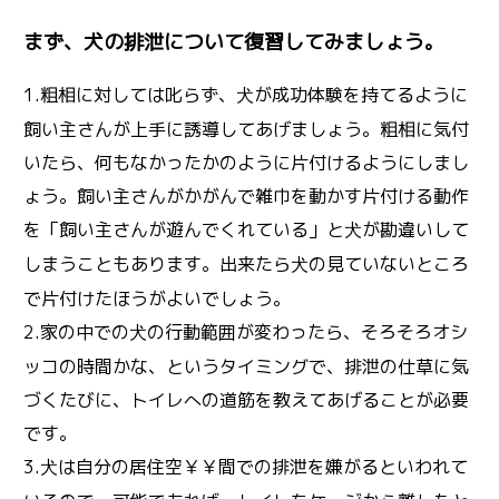
まず、犬の排泄について復習してみましょう。
1.粗相に対しては叱らず、
が成功体験を持てるように
犬
飼い主さんが上手に誘導してあげましょう。粗相に気付
いたら、何もなかったかのように片付けるようにしまし
ょう。飼い主さんがかがんで雑巾を動かす片付ける動作
を「飼い主さんが遊んでくれている」と
が勘違いして
犬
しまうこともあります。出来たら
の見ていないところ
犬
で片付けたほうがよいでしょう。
2.家の中での
の行動範囲が変わったら、そろそろオシ
犬
ッコの時間かな、というタイミングで、排泄の仕草に気
づくたびに、トイレへの道筋を教えてあげることが必要
です。
3.
は自分の居住空￥￥間での排泄を嫌がるといわれて
犬