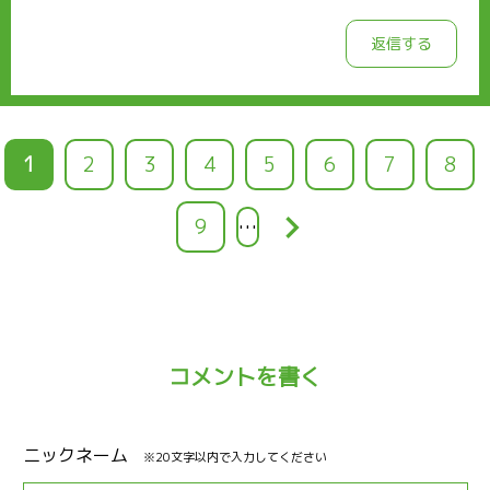
返信する
カ
1
ペ
2
ペ
3
ペ
4
ペ
5
ペ
6
ペ
7
ペ
8
レ
ー
ー
ー
ー
ー
ー
ー
keyboard_arrow_right
ペ
9
…
ン
ジ
ジ
ジ
ジ
ジ
ジ
ジ
ー
ト
ジ
ペ
ー
コメントを書く
ジ
ニックネーム
※20文字以内で入力してください