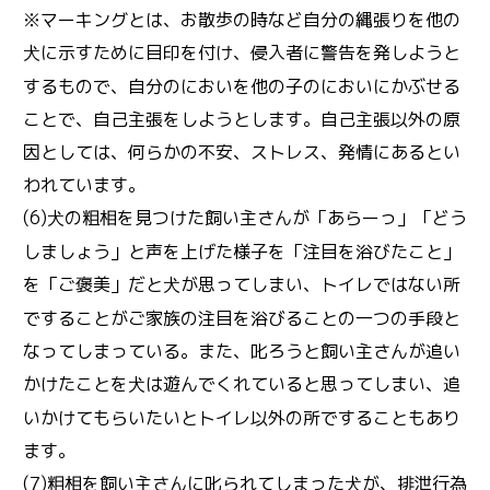
※マーキングとは、お散歩の時など自分の縄張りを他の
に示すために目印を付け、侵入者に警告を発しようと
犬
するもので、自分のにおいを他の子のにおいにかぶせる
ことで、自己主張をしようとします。自己主張以外の原
因としては、何らかの不安、ストレス、発情にあるとい
われています。
(6)
の粗相を見つけた飼い主さんが「あらーっ」「どう
犬
しましょう」と声を上げた様子を「注目を浴びたこと」
を「ご褒美」だと
が思ってしまい、トイレではない所
犬
ですることがご家族の注目を浴びることの一つの手段と
なってしまっている。また、叱ろうと飼い主さんが追い
かけたことを
は遊んでくれていると思ってしまい、追
犬
いかけてもらいたいとトイレ以外の所ですることもあり
ます。
(7)粗相を飼い主さんに叱られてしまった
が、排泄行為
犬