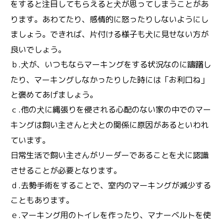
をすると注目してもらえると
が思ってしまうことがあ
犬
ります。あわてたり、感情的に怒ったりしないようにし
ましょう。できれば、片付ける様子も
に見せない方が
犬
良いでしょう。
ｂ.
が、いつもならマーキングをする状況なのに躊躇し
犬
たり、マーキングしなかったりした時には「お利口ね」
と褒めてあげましょう。
ｃ.他の
に縄張りを侵される心配のない家の中でのマー
犬
キングは飼い主さんと
との関係に原因があるといわれ
犬
ています。
日常生活で飼い主さんがリーダーであることを
に認識
犬
させることが必要となります。
ｄ.去勢手術をすることで、室内のマーキングが減少する
こともあります。
ｅ.マーキング用のトイレを作ったり、マナーベルトを使