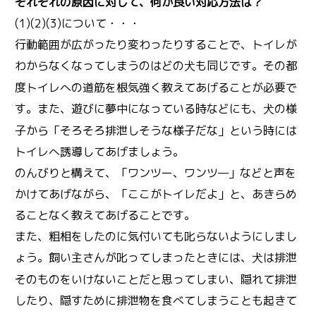
それぞれの原因に対して、何か良い対応方法は？
(1)(2)(3)について・・・
行動範囲が広がったり変わったりすることで、トイレが
わからなくなってしまうのはどの
も同じです。その都
犬
度トイレへの道筋を根気強く教えてあげることが必要で
す。また、遊びに夢中になっている時などにも、
の様
犬
子から「そろそろ排泄しそうな様子だな」という時には
トイレへ誘導してあげましょう。
のんびりと構えて、「ワンツー、ワンツ—」などと声を
かけてあげながら、「ここがトイレだよ」と、あきらめ
ることなく教えてあげることです。
また、粗相をしたのに気付いても叱らないようにしまし
ょう。飼い主さんが叱ってしまったときには、
は排泄
犬
そのものをいけないことだと思ってしまい、隠れて排泄
したり、隠すために排泄物を食べてしまうことも起きて