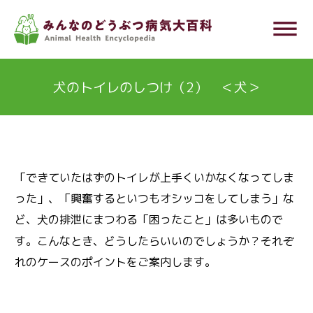
メ
dehaze
イ
ン
コ
犬のトイレのしつけ（2） ＜犬＞
ン
テ
ン
ツ
「できていたはずのトイレが上手くいかなくなってしま
に
った」、「興奮するといつもオシッコをしてしまう」な
移
ど、
の排泄にまつわる「困ったこと」は多いもので
動
犬
す。こんなとき、どうしたらいいのでしょうか？それぞ
れのケースのポイントをご案内します。