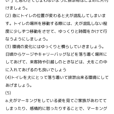
い 」と思わせてしまわないように排泄物はこまめに片付
けましょう。
(2) 急にトイレの位置が変わると
が混乱してしまいま
犬
す。トイレの場所を移動する際には、
が混乱しない程
犬
度に少しずつ移動をさせて、ゆっくりと時間をかけて行
なうようにしましょう。
(3) 環境の変化にはゆっくりと慣らしていきましょう。
日頃からケージやキャリーバッグなどを落ち着く場所に
してあげて、来客時や引越しのときなどは、
をこの中
犬
に入れてあげるのも良いでしょう
(4)トイレを
にとって落ち着いて排泄出来る環境にして
犬
あげましょう。
(5)
a.
がマーキングをしている姿を見てご家族があわてて
犬
しまったり、感情的に怒ったりすることで、マーキング