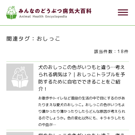
メ
dehaze
イ
ン
コ
関連タグ：おしっこ
ン
テ
該当件数：18件
ン
犬のおしっこの色がいつもと違う…考え
ツ
られる病気は？｜おしっこトラブルを予
に
防するために自宅でできることをご紹
移
介！
動
お散歩やトイレなど普段の生活の中で目にするのがあ
たりまえな愛犬のおしっこ。おしっこの色がいつもよ
り濃かったり薄かったりしたらどんな原因が考えられ
るのでしょうか。色の変化以外にも、キラキラしたも
のや血が…