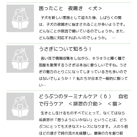
困ったこと 夜鳴き ＜犬＞
子犬を新しい家族として迎えた後、しばらくの間
は、子犬の夜鳴きに悩まされることが多いようです。
どんなことが原因で鳴いているのでしょうか。また、
どんな風に対応すればいいのでしょうか。 …
うさぎについて知ろう！
長い耳で情報収集をしながら、キラキラと輝く瞳で
部屋を散策するうさぎは本当に愛らしいですね。うさ
ぎの魅力のとりこになってしまっている方も多いので
はないでしょうか！？ 私たちが日本で一般的に飼って
い…
どうぶつのターミナルケア（ 6 ） 自宅
で行うケア ＜排泄の介助＞ ＜猫＞
生きとし生けるものすべてにとって、なくてはなら
ぬ排泄が「思うようにいかない」ということは、どう
ぶつにとっても大きなストレスになります。 人の５倍
ほどの速さで時の流れを経験し、最後の力を振り絞