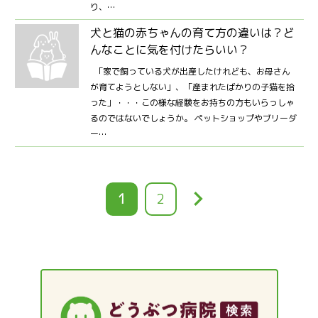
り、…
犬と猫の赤ちゃんの育て方の違いは？ど
んなことに気を付けたらいい？
「家で飼っている犬が出産したけれども、お母さん
が育てようとしない」、「産まれたばかりの子猫を拾
った」・・・この様な経験をお持ちの方もいらっしゃ
るのではないでしょうか。 ペットショップやブリーダ
ー…
keyboard_arrow_right
カ
1
ペ
2
レ
ー
ン
ジ
ト
ペ
ー