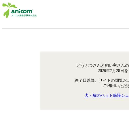
どうぶつさんと飼い主さんの
2026年7月28
終了日以降、サイトの閲覧お
ご利用いただ
犬・猫のペット保険シェ