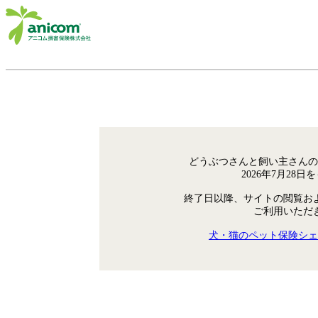
どうぶつさんと飼い主さんの
2026年7月28
終了日以降、サイトの閲覧お
ご利用いただ
犬・猫のペット保険シェ