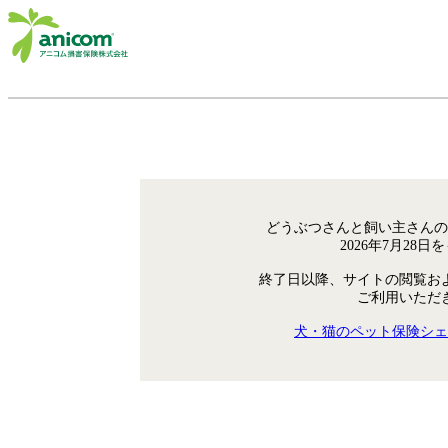
どうぶつさんと飼い主さんの
2026年7月28
終了日以降、サイトの閲覧お
ご利用いただ
犬・猫のペット保険シェ