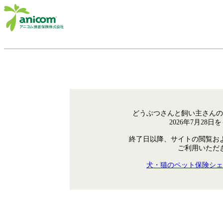
どうぶつさんと飼い主さんの
2026年7月28
終了日以降、サイトの閲覧お
ご利用いただ
犬・猫のペット保険シェ