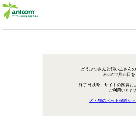
どうぶつさんと飼い主さんの
2026年7月28
終了日以降、サイトの閲覧お
ご利用いただ
犬・猫のペット保険シェ