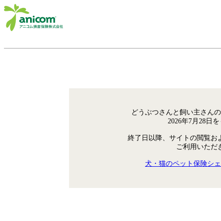
どうぶつさんと飼い主さんの
2026年7月28
終了日以降、サイトの閲覧お
ご利用いただ
犬・猫のペット保険シェ