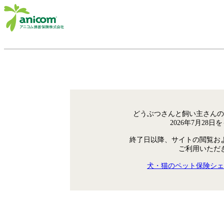
どうぶつさんと飼い主さんの
2026年7月28
終了日以降、サイトの閲覧お
ご利用いただ
犬・猫のペット保険シェ