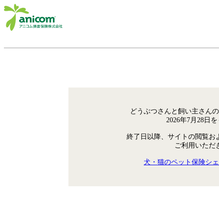
どうぶつさんと飼い主さんの
2026年7月28
終了日以降、サイトの閲覧お
ご利用いただ
犬・猫のペット保険シェ