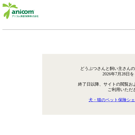
どうぶつさんと飼い主さんの
2026年7月28
終了日以降、サイトの閲覧お
ご利用いただ
犬・猫のペット保険シェ