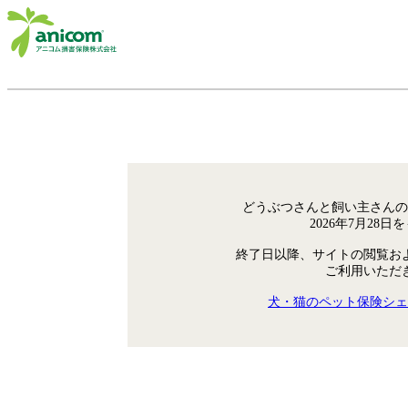
どうぶつさんと飼い主さんの
2026年7月28
終了日以降、サイトの閲覧お
ご利用いただ
犬・猫のペット保険シェ