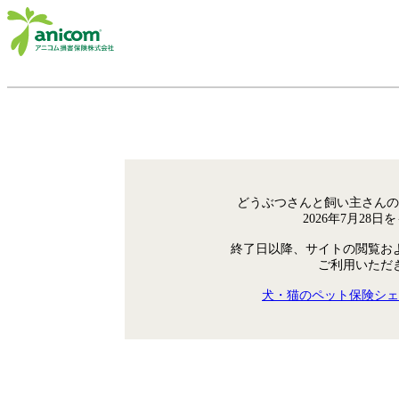
どうぶつさんと飼い主さんの
2026年7月28
終了日以降、サイトの閲覧お
ご利用いただ
犬・猫のペット保険シェ