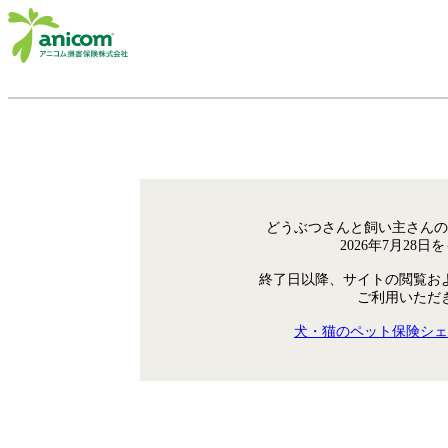
どうぶつさんと飼い主さんの
2026年7月28
終了日以降、サイトの閲覧お
ご利用いただ
犬・猫のペット保険シェ