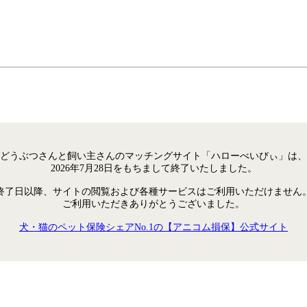
どうぶつさんと飼い主さんのマッチングサイト「ハローべいびぃ」は、
2026年7月28日をもちまして終了いたしました。
終了日以降、サイトの閲覧および各種サービスはご利用いただけません
ご利用いただきありがとうございました。
犬・猫のペット保険シェアNo.1の【アニコム損保】公式サイト