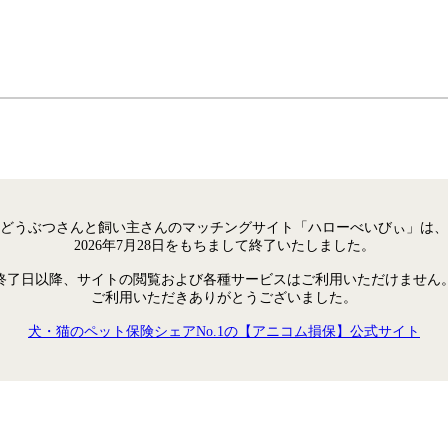
どうぶつさんと飼い主さんのマッチングサイト「ハローべいびぃ」は、
2026年7月28日をもちまして終了いたしました。
終了日以降、サイトの閲覧および各種サービスはご利用いただけません
ご利用いただきありがとうございました。
犬・猫のペット保険シェアNo.1の【アニコム損保】公式サイト