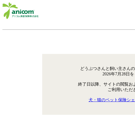
どうぶつさんと飼い主さんの
2026年7月28
終了日以降、サイトの閲覧お
ご利用いただ
犬・猫のペット保険シェ