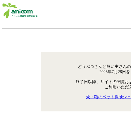
どうぶつさんと飼い主さんの
2026年7月28
終了日以降、サイトの閲覧お
ご利用いただ
犬・猫のペット保険シェ