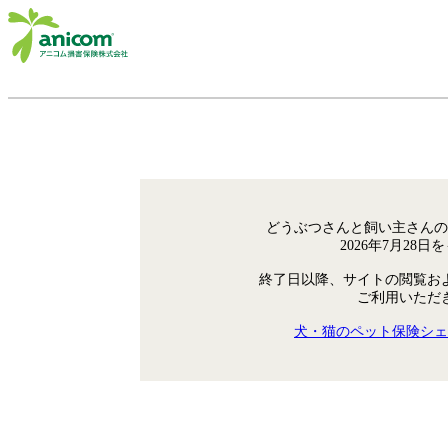
どうぶつさんと飼い主さんの
2026年7月28
終了日以降、サイトの閲覧お
ご利用いただ
犬・猫のペット保険シェ