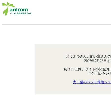
どうぶつさんと飼い主さんの
2026年7月28
終了日以降、サイトの閲覧お
ご利用いただ
犬・猫のペット保険シェ