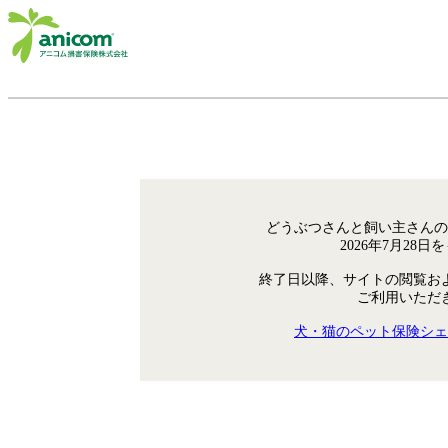
どうぶつさんと飼い主さんの
2026年7月28
終了日以降、サイトの閲覧お
ご利用いただ
犬・猫のペット保険シェ