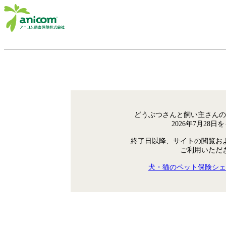
どうぶつさんと飼い主さんの
2026年7月28
終了日以降、サイトの閲覧お
ご利用いただ
犬・猫のペット保険シェ