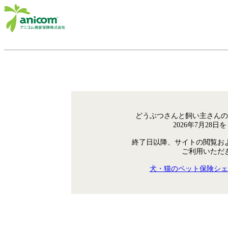
どうぶつさんと飼い主さんの
2026年7月28
終了日以降、サイトの閲覧お
ご利用いただ
犬・猫のペット保険シェ