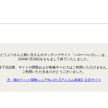
どうぶつさんと飼い主さんのマッチングサイト「ハローべいびぃ」は、
2026年7月28日をもちまして終了いたしました。
終了日以降、サイトの閲覧および各種サービスはご利用いただけません
ご利用いただきありがとうございました。
犬・猫のペット保険シェアNo.1の【アニコム損保】公式サイト