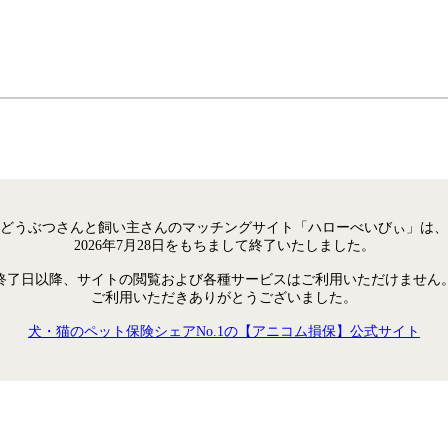
どうぶつさんと飼い主さんのマッチングサイト「ハローべいびぃ」は、
2026年7月28日をもちまして終了いたしました。
終了日以降、サイトの閲覧および各種サービスはご利用いただけません
ご利用いただきありがとうございました。
犬・猫のペット保険シェアNo.1の【アニコム損保】公式サイト