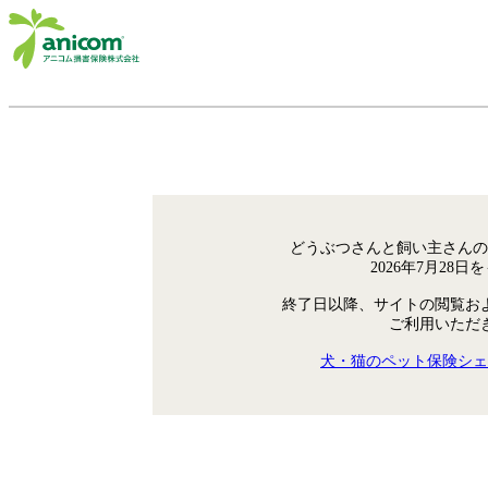
どうぶつさんと飼い主さんの
2026年7月28
終了日以降、サイトの閲覧お
ご利用いただ
犬・猫のペット保険シェ