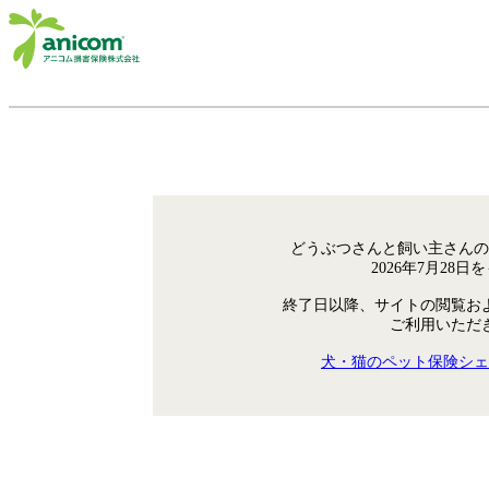
どうぶつさんと飼い主さんの
2026年7月28
終了日以降、サイトの閲覧お
ご利用いただ
犬・猫のペット保険シェ