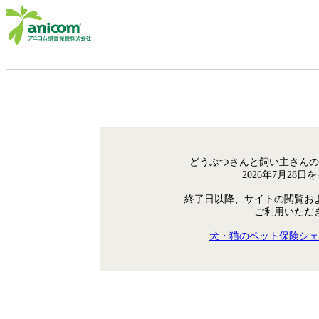
どうぶつさんと飼い主さんの
2026年7月28
終了日以降、サイトの閲覧お
ご利用いただ
犬・猫のペット保険シェ