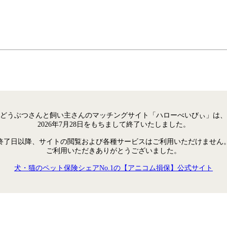
どうぶつさんと飼い主さんのマッチングサイト「ハローべいびぃ」は、
2026年7月28日をもちまして終了いたしました。
終了日以降、サイトの閲覧および各種サービスはご利用いただけません
ご利用いただきありがとうございました。
犬・猫のペット保険シェアNo.1の【アニコム損保】公式サイト