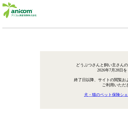
どうぶつさんと飼い主さんの
2026年7月28
終了日以降、サイトの閲覧お
ご利用いただ
犬・猫のペット保険シェ