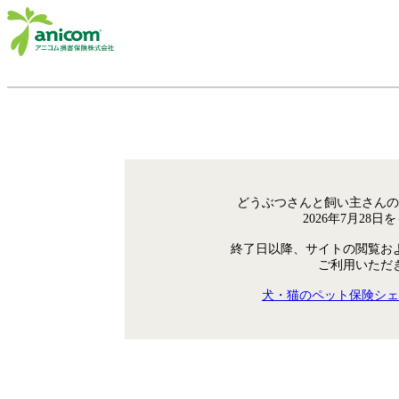
どうぶつさんと飼い主さんの
2026年7月28
終了日以降、サイトの閲覧お
ご利用いただ
犬・猫のペット保険シェ