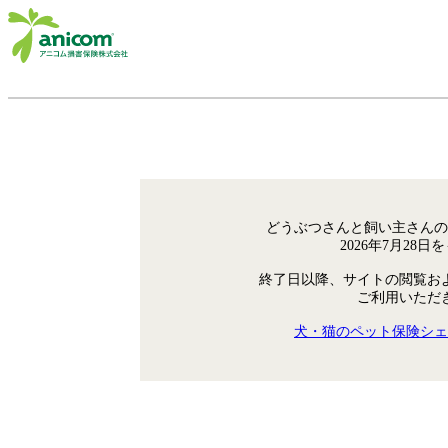
どうぶつさんと飼い主さんの
2026年7月28
終了日以降、サイトの閲覧お
ご利用いただ
犬・猫のペット保険シェ