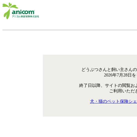
どうぶつさんと飼い主さんの
2026年7月28
終了日以降、サイトの閲覧お
ご利用いただ
犬・猫のペット保険シェ