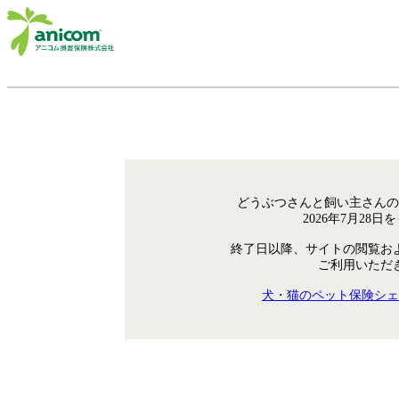
どうぶつさんと飼い主さんの
2026年7月28
終了日以降、サイトの閲覧お
ご利用いただ
犬・猫のペット保険シェ