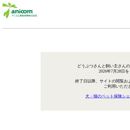
どうぶつさんと飼い主さんの
2026年7月28
終了日以降、サイトの閲覧お
ご利用いただ
犬・猫のペット保険シェ