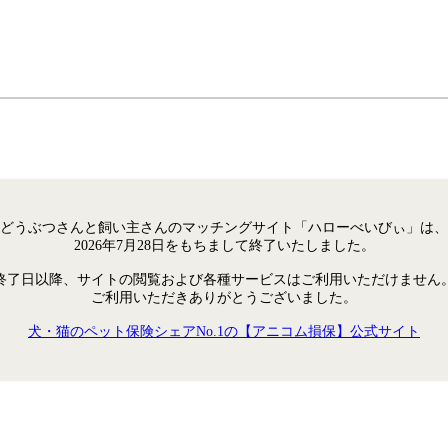
どうぶつさんと飼い主さんのマッチングサイト「ハローべいびぃ」は、
2026年7月28日をもちまして終了いたしました。
終了日以降、サイトの閲覧および各種サービスはご利用いただけません
ご利用いただきありがとうございました。
犬・猫のペット保険シェアNo.1の【アニコム損保】公式サイト