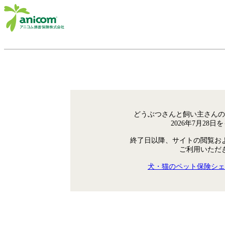
どうぶつさんと飼い主さんの
2026年7月28
終了日以降、サイトの閲覧お
ご利用いただ
犬・猫のペット保険シェ