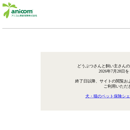
どうぶつさんと飼い主さんの
2026年7月28
終了日以降、サイトの閲覧お
ご利用いただ
犬・猫のペット保険シェ