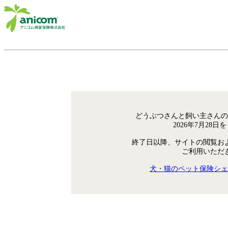
どうぶつさんと飼い主さんの
2026年7月28
終了日以降、サイトの閲覧お
ご利用いただ
犬・猫のペット保険シェ