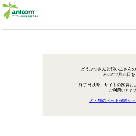
どうぶつさんと飼い主さんの
2026年7月28
終了日以降、サイトの閲覧お
ご利用いただ
犬・猫のペット保険シェ